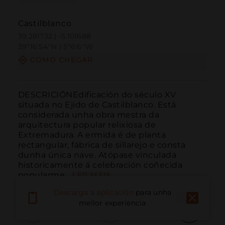
Castilblanco
39.281732 | -5.101688
39º16'54''N | 5º6'6''W
COMO CHEGAR
DESCRICIÓNEdificación do século XV 
situada no Ejido de Castilblanco. Está 
considerada unha obra mestra da 
arquitectura popular relixiosa de 
Extremadura. A ermida é de planta 
rectangular, fábrica de sillarejo e consta 
dunha única nave. Atópase vinculada 
historicamente á celebración coñecida 
popularme...
LER MÁIS
Descarga a aplicación
para unha
mellor experiencia