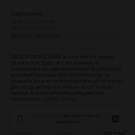
Castilblanco
39.281732 | -5.101688
39º16'54''N | 5º6'6''W
COME ARRIVARE
DESCRIZIONE Edificazione del XV secolo 
situata nell''Ejido di Castilblanco. È 
considerata un capolavoro dell''architettura 
popolare religiosa dell''Estremadura. La 
cappella ha pianta rettangolare, struttura in 
pietra squadrata e consiste in un''unica 
navata. È storicamente collegata alla 
celebrazion...
LEGGI DI PIÙ
Scarica l'app
per una migliore
esperienza
Chiama
E-mail
Sito Web