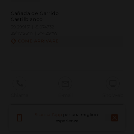
Cañada de Garrido
Castilblanco
39.299151 | -5.074732
39º17'56''N | 5º4'29''W
COME ARRIVARE
-
Chiama
E-mail
Sito Web
Scarica l'app
per una migliore
Segnala problema
esperienza