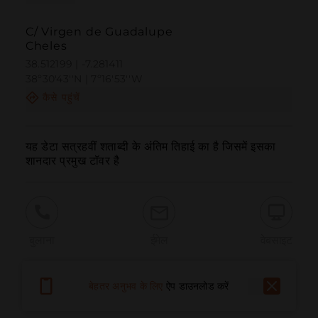
C/ Virgen de Guadalupe
Cheles
38.512199 | -7.281411
38º30'43''N | 7º16'53''W
कैसे पहुंचें
यह डेटा सत्रहवीं शताब्दी के अंतिम तिहाई का है जिसमें इसका 
शानदार प्रमुख टॉवर है
बुलाना
ईमेल
वेबसाइट
बेहतर अनुभव के लिए
ऐप डाउनलोड करें
समस्या की सूचना दें