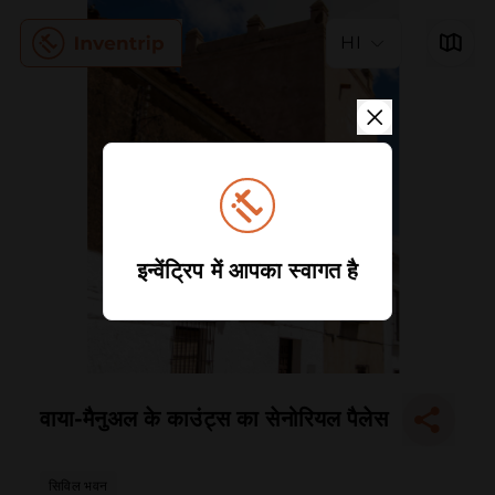
HI
इन्वेंट्रिप में आपका स्वागत है
वाया-मैनुअल के काउंट्स का सेनोरियल पैलेस
सिविल भवन