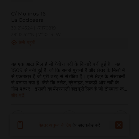
C/ Molinos 16
La Codosera
39.214524 | -7.170819
39º12'52''N | 7º10'14''W
कैसे पहुंचें
यह एक आटा मिल है जो गेवोरा नदी के किनारे बनी हुई है। यह 
1509 से बनी हुई है, जो कि सबसे पुरानी है और क्षेत्र के मिलों में 
से एकमात्र है जो पूरी तरह से संरक्षित है। इसे क्षेत्र के संसाधनों 
से बनाया गया है, जैसे कि स्लेट, ग्रेनाइट, लकड़ी और नदी के 
गोल पत्थर। इसकी कार्यप्रणाली हाइड्रोलिक है जो टोल्वास क...
और पढ़ें
बेहतर अनुभव के लिए
ऐप डाउनलोड करें
बुलाना
ईमेल
वेबसाइट