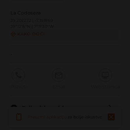
La Codosera
39.202272 | -7.191869
39º12'8''N | 7º11'30''W
KAKO DOĆI
-
Pozvati
Email
Web stranica
Prijaviti problem
Preuzmi aplikaciju
za bolje iskustvo