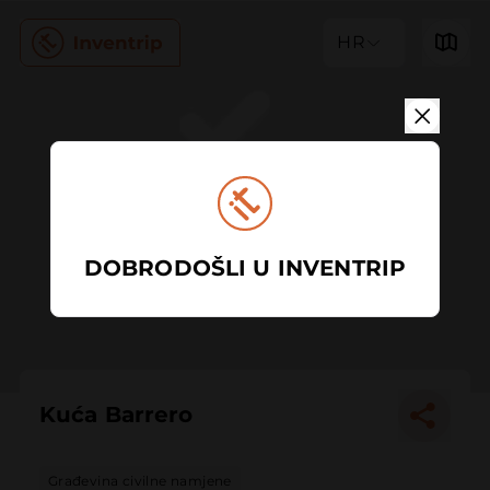
HR
DOBRODOŠLI U INVENTRIP
Kuća Barrero
Građevina civilne namjene