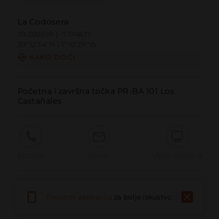
La Codosera
39.209599 | -7.174837
39º12'34''N | 7º10'29''W
KAKO DOĆI
Početna i završna točka PR-BA 101 Los 
Castañales
Pozvati
Email
Web stranica
Prijaviti problem
Preuzmi aplikaciju
za bolje iskustvo