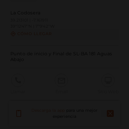
La Codosera
39.213101 | -7.161911
39º12'47''N | 7º9'42''W
CÓMO LLEGAR
Punto de inicio y Final de SL-BA 181 Aguas 
Abajo
Llamar
Email
Sitio Web
Descarga la app
para una mejor
Informar problema
experiencia