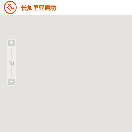
长加里亚磨坊
+
−