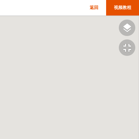
返回
视频教程
fullscreen_exit