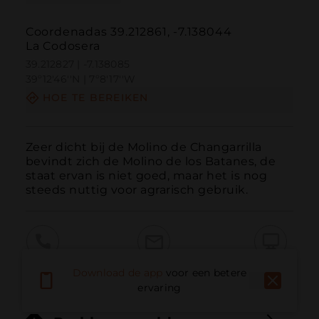
Coordenadas 39.212861, -7.138044
La Codosera
39.212827 | -7.138085
39º12'46''N | 7º8'17''W
HOE TE BEREIKEN
Zeer dicht bij de Molino de Changarrilla 
bevindt zich de Molino de los Batanes, de 
staat ervan is niet goed, maar het is nog 
steeds nuttig voor agrarisch gebruik.
Bellen
E-mail
Website
Download de app
voor een betere
ervaring