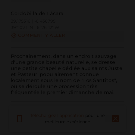
Cordobilla de Lácara
39.175316 | -6.436795
39º10'31''N | 6º26'12''W
COMMENT Y ALLER
Prochainement, dans un endroit sauvage 
d'une grande beauté naturelle, se dresse 
une petite chapelle dédiée aux saints Juste 
et Pasteur, populairement connue 
localement sous le nom de "Los Santitos", 
où se déroule une procession très 
fréquentée le premier dimanche de mai.
Téléchargez l'application
pour une
meilleure expérience
Appeler
E-mail
Site Web