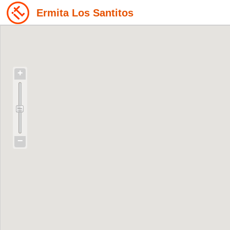
Ermita Los Santitos
+
−