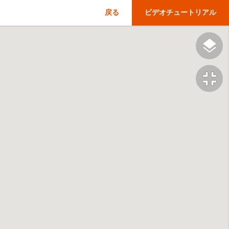
戻る
ビデオチュートリアル
fullscreen_exit