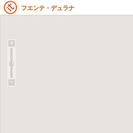
フエンテ・デュラナ
+
−