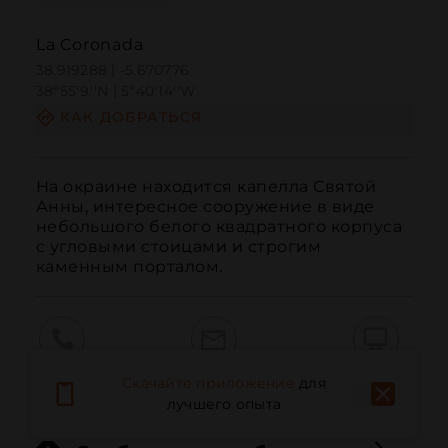
La Coronada
38.919288 | -5.670776
38º55'9''N | 5º40'14''W
КАК ДОБРАТЬСЯ
На окраине находится капелла Святой 
Анны, интересное сооружение в виде 
небольшого белого квадратного корпуса 
с угловыми стоицами и строгим 
каменным порталом.
Вызов
Электронная почта
Веб-сайт
Скачайте приложение
для
лучшего опыта