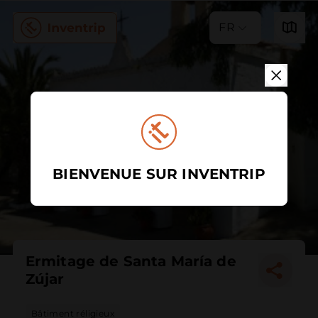
FR
BIENVENUE SUR INVENTRIP
Ermitage de Santa María de
Zújar
Bâtiment réligieux