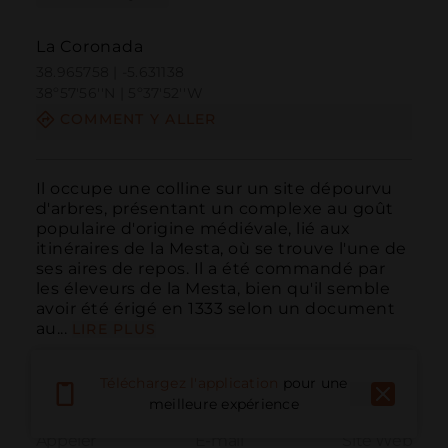
La Coronada
38.965758 | -5.631138
38º57'56''N | 5º37'52''W
COMMENT Y ALLER
Il occupe une colline sur un site dépourvu 
d'arbres, présentant un complexe au goût 
populaire d'origine médiévale, lié aux 
itinéraires de la Mesta, où se trouve l'une de 
ses aires de repos. Il a été commandé par 
les éleveurs de la Mesta, bien qu'il semble 
avoir été érigé en 1333 selon un document 
au...
LIRE PLUS
Téléchargez l'application
pour une
meilleure expérience
Appeler
E-mail
Site Web