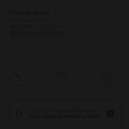
Corte de Peleas
38.725145 | -6.671163
38º43'30''N | 6º40'16''W
WEGBESCHREIBUNG
-
Anruf
E-Mail
Website
Problem melden
Laden Sie die Anwendung herunter,
um ein besseres Erlebnis zu haben