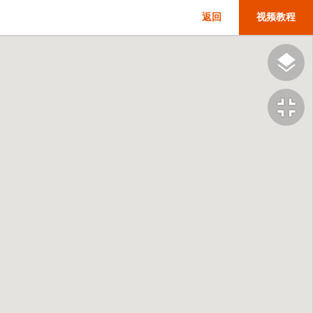
返回
视频教程
fullscreen_exit