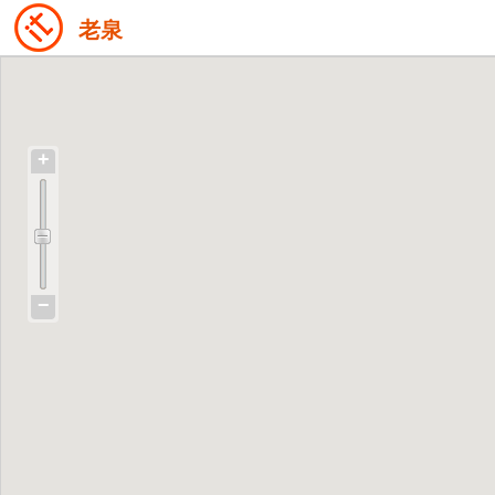
老泉
+
−