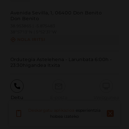
Avenida Sevilla, 1, 06400 Don Benito
Don Benito
38.953865 | -5.875483
38º57'13''N | 5º52'31''W
NOLA IRITSI
Ordutegia Astelehena - Larunbata 6:00h - 
23:30hIgandea Itxita
Deitu
E-posta
Webgunea
Deskargatu aplikazioa
esperientzia
hobea izateko
Eman arazoa