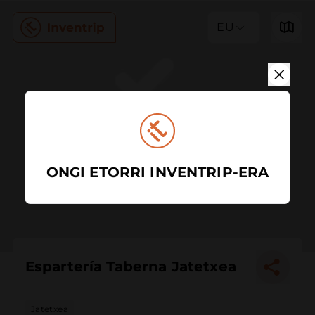
EU
ONGI ETORRI INVENTRIP-ERA
Espartería Taberna Jatetxea
Jatetxea