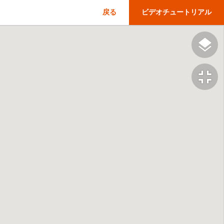
戻る
ビデオチュートリアル
fullscreen_exit