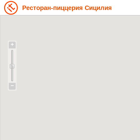
Ресторан-пиццерия Сицилия
+
−