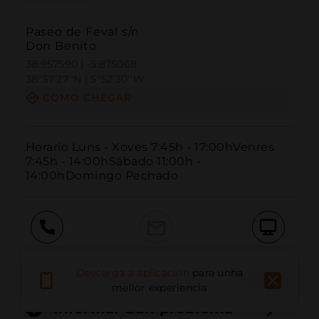
Paseo de Feval s/n
Don Benito
38.957590 | -5.875068
38º57'27''N | 5º52'30''W
COMO CHEGAR
Horario Luns - Xoves 7:45h - 17:00hVenres 
7:45h - 14:00hSábado 11:00h - 
14:00hDomingo Pechado
Chamar
Correo electrónico
Sitio web
Descarga a aplicación
para unha
mellor experiencia
Informar dun problema