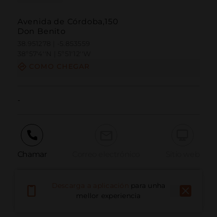
Avenida de Córdoba,150
Don Benito
38.951278 | -5.853559
38º57'4''N | 5º51'12''W
COMO CHEGAR
-
Chamar
Correo electrónico
Sitio web
Descarga a aplicación
para unha
Informar dun problema
mellor experiencia