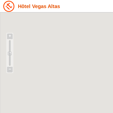
Hôtel Vegas Altas
+
−