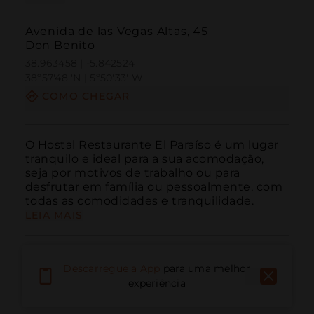
Avenida de las Vegas Altas, 45
Don Benito
38.963458 | -5.842524
38º57'48''N | 5º50'33''W
COMO CHEGAR
O Hostal Restaurante El Paraíso é um lugar 
tranquilo e ideal para a sua acomodação, 
seja por motivos de trabalho ou para 
desfrutar em família ou pessoalmente, com 
todas as comodidades e tranquilidade.
LEIA MAIS
Descarregue a App
para uma melhor
experiência
Ligar
E-mail
Site