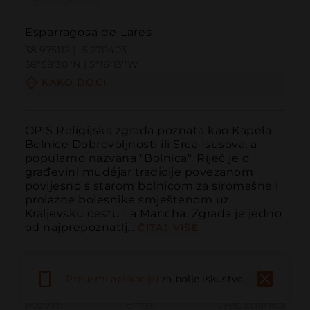
Esparragosa de Lares
38.975112 | -5.270403
38º58'30''N | 5º16'13''W
KAKO DOĆI
OPIS Religijska zgrada poznata kao Kapela 
Bolnice Dobrovoljnosti ili Srca Isusova, a 
popularno nazvana "Bolnica". Riječ je o 
građevini mudéjar tradicije povezanom 
povijesno s starom bolnicom za siromašne i 
prolazne bolesnike smještenom uz 
Kraljevsku cestu La Mancha. Zgrada je jedno 
od najprepoznatlj...
ČITAJ VIŠE
Preuzmi aplikaciju
za bolje iskustvo
Pozvati
Email
Web stranica