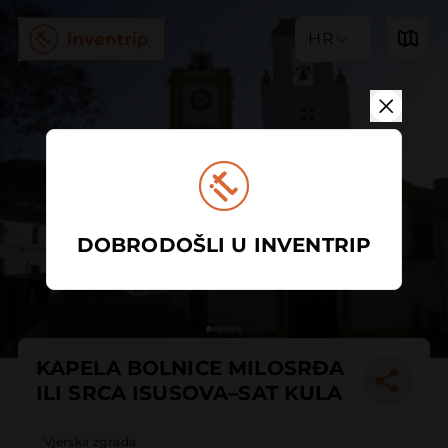
HR
DOBRODOŠLI U INVENTRIP
KAPELA BOLNICE MILOSRĐA
ILI SRCA ISUSOVA–SAT KULA
Vjerska zgrada