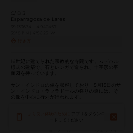
C/ B 3
Esparragosa de Lares
39.133634 | -4.940467
39º8'1''N | 4º56'25''W
行き方
16世紀に建てられた宗教的な寺院です。ムデハル
様式の建築で、石とレンガで造られ、十字形の平
面図を持っています。

サン・イシドロの像を収容しており、5月15日のサ
ン・イシドロ・ラブラドールの祭りの際には、そ
の像を中心に行列が行われます。
より良い体験のために
アプリをダウンロ
ードしてください
呼ぶ
電子メール
ウェブサイト