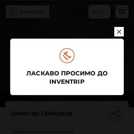
UK
ЛАСКАВО ПРОСИМО ДО
INVENTRIP
Цвинтар Галісуела
Туристична визначна пам'ятка