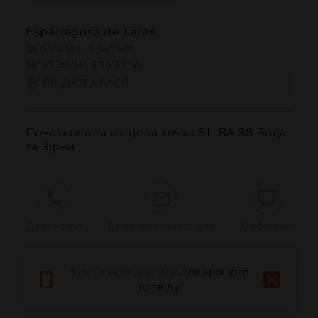
Esparragosa de Lares
38.955616 | -5.240965
38º57'20''N | 5º14'27''W
ЯК ДІСТАТИСЯ
Початкова та кінцева точка SL-BA 88 Вода 
та Зірки
Дзвонити
Електронна пошта
Веб-сайт
Завантажте додаток
для кращого
Повідомити про проблему
досвіду