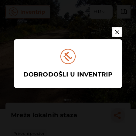
HR
DOBRODOŠLI U INVENTRIP
Mreža lokalnih staza
Prirodni prostor