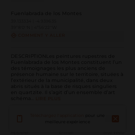
Fuenlabrada de los Montes
39.133334 | -4.939635
39º8'0''N | 4º56'22''W
COMMENT Y ALLER
DESCRIPTIONLes peintures rupestres de 
Fuenlabrada de los Montes constituent l’un 
des témoignages les plus anciens de 
présence humaine sur le territoire, situées à 
l’extérieur de la municipalité, dans deux 
abris situés à la base de risques singuliers 
en quartzite. Il s’agit d’un ensemble d’art 
schéma...
LIRE PLUS
Téléchargez l'application
pour une
meilleure expérience
Appeler
E-mail
Site Web