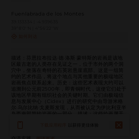
Fuenlabrada de los Montes
39.133334 | -4.939635
39º8'0''N | 4º56'22''W
如何到达
描述：芬恩拉布拉达·德·洛斯·蒙特斯的岩画是该地
区最古老的人类存在见证之一，位于市外的两个洞
穴中，坐落在奇特的石英岩悬崖底部。这是一组简
约的艺术作品，将这个地点与其他重要的极端地区
岩画焦点联系起来。历史：这些艺术表现大约可以
追溯到公元前2500年，即青铜时代，这使它们处于
该地区早期有组织社会的关键时期。它们由极端信
息与发展中心（Cidex）进行的研究中由导游米格
尔·乌尔比纳·戈麦斯发现，从而被认定为伊比利亚半
岛西南部简约岩画的一部分。描述：这些绘画属于
所谓的“简约类型”，以简化和象征性的表现为特征。
下载应用程序
以获得更佳体验
在岩洞中可以看到不同类型的人物形象，以及点和
其他抽象符号，其意义通常与象征性、仪式或社会
交流实践...
阅读更多