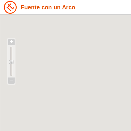
Fuente con un Arco
+
−