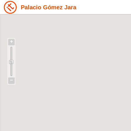
Palacio Gómez Jara
+
−