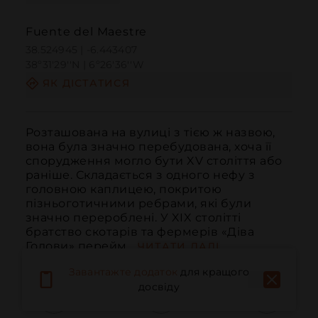
Fuente del Maestre
38.524945 | -6.443407
38º31'29''N | 6º26'36''W
ЯК ДІСТАТИСЯ
Розташована на вулиці з тією ж назвою, 
вона була значно перебудована, хоча її 
спорудження могло бути XV століття або 
раніше. Складається з одного нефу з 
головною каплицею, покритою 
пізньоготичними ребрами, які були 
значно перероблені. У XIX столітті 
братство скотарів та фермерів «Діва 
Голови» перейм...
ЧИТАТИ ДАЛІ
Завантажте додаток
для кращого
досвіду