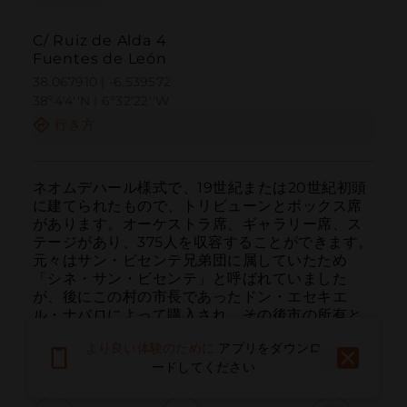
C/ Ruiz de Alda 4
Fuentes de León
38.067910 | -6.539572
38º4'4''N | 6º32'22''W
行き方
ネオムデハール様式で、19世紀または20世紀初頭
に建てられたもので、トリビューンとボックス席
があります。オーケストラ席、ギャラリー席、ス
テージがあり、375人を収容することができます。
元々はサン・ビセンテ兄弟団に属していたため
「シネ・サン・ビセンテ」と呼ばれていました
が、後にこの村の市長であったドン・エセキエ
ル・ナバロによって購入され、その後市の所有と
なりました。最近では改修が行われ、その魅力と
より良い体験のために
アプリをダウンロ
特徴を保持したままです。
ードしてください