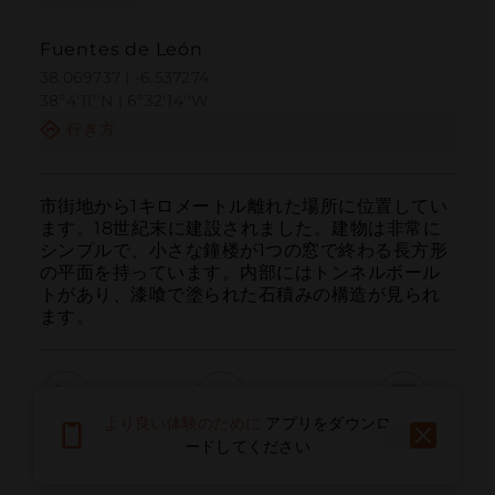
Fuentes de León
38.069737 | -6.537274
38º4'11''N | 6º32'14''W
行き方
市街地から1キロメートル離れた場所に位置してい
ます。18世紀末に建設されました。建物は非常に
シンプルで、小さな鐘楼が1つの窓で終わる長方形
の平面を持っています。内部にはトンネルボール
トがあり、漆喰で塗られた石積みの構造が見られ
ます。
より良い体験のために
アプリをダウンロ
呼ぶ
電子メール
ウェブサイト
ードしてください