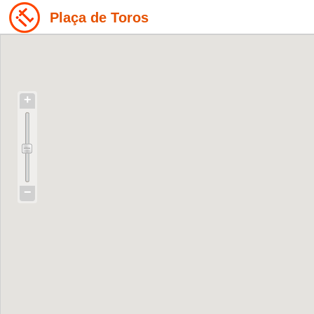
Plaça de Toros
+
−