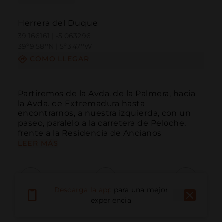
Herrera del Duque
39.166161 | -5.063296
39º9'58''N | 5º3'47''W
CÓMO LLEGAR
Partiremos de la Avda. de la Palmera, hacia 
la Avda. de Extremadura hasta 
encontrarnos, a nuestra izquierda, con un 
paseo, paralelo a la carretera de Peloche, 
frente a la Residencia de Ancianos
LEER MÁS
Descarga la app
para una mejor
Llamar
Email
Sitio Web
experiencia