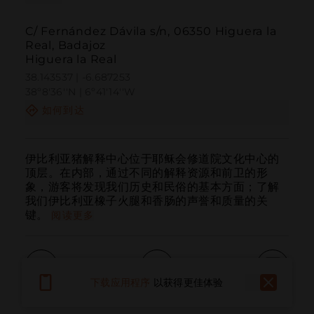
C/ Fernández Dávila s/n, 06350 Higuera la
Real, Badajoz
Higuera la Real
38.143537 | -6.687253
38º8'36''N | 6º41'14''W
如何到达
伊比利亚猪解释中心位于耶稣会修道院文化中心的
顶层。在内部，通过不同的解释资源和前卫的形
象，游客将发现我们历史和民俗的基本方面；了解
我们伊比利亚橡子火腿和香肠的声誉和质量的关
键。
阅读更多
下载应用程序
以获得更佳体验
呼叫
电子邮件
网站