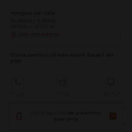
Hinojosa del Valle
38.483506 | -6.186636
38º29'0''N | 6º11'11''W
COM ARRIBAR-HI
D'una construcció més recent davant del 
pilar
Trucar
Email
Lloc Web
Descarrega l'app
per a una millor
Informar problema
experiència