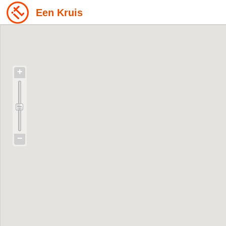
Een Kruis
+
−