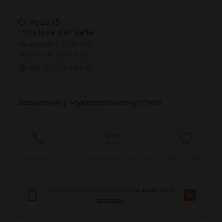
C/ Pozo 15
Hinojosa del Valle
38.484189 | -6.184561
38º29'3''N | 6º11'4''W
ЯК ДІСТАТИСЯ
Зведений у мудехарському стилі
Дзвонити
Електронна пошта
Веб-сайт
Завантажте додаток
для кращого
Повідомити про проблему
досвіду