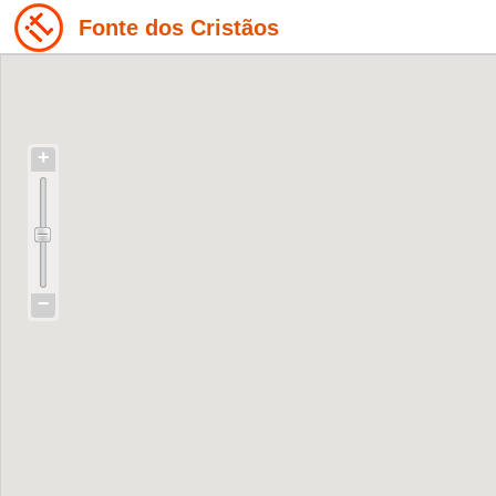
Fonte dos Cristãos
+
−