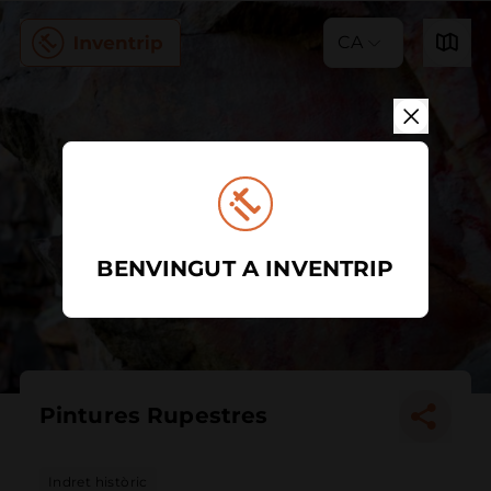
CA
BENVINGUT A INVENTRIP
Pintures Rupestres
Indret històric