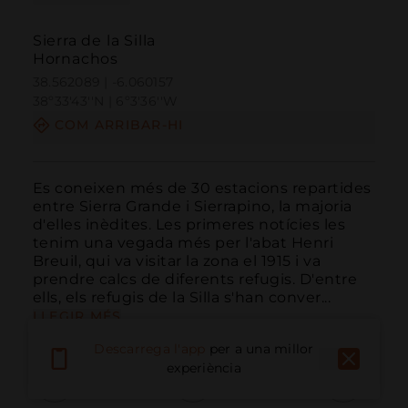
Sierra de la Silla
Hornachos
38.562089 | -6.060157
38º33'43''N | 6º3'36''W
COM ARRIBAR-HI
Es coneixen més de 30 estacions repartides 
entre Sierra Grande i Sierrapino, la majoria 
d'elles inèdites. Les primeres notícies les 
tenim una vegada més per l'abat Henri 
Breuil, qui va visitar la zona el 1915 i va 
prendre calcs de diferents refugis. D'entre 
ells, els refugis de la Silla s'han conver...
LLEGIR MÉS
Descarrega l'app
per a una millor
experiència