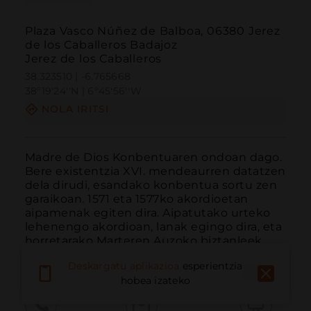
Plaza Vasco Núñez de Balboa, 06380 Jerez
de los Caballeros Badajoz
Jerez de los Caballeros
38.323510 | -6.765668
38º19'24''N | 6º45'56''W
NOLA IRITSI
Madre de Dios Konbentuaren ondoan dago. 
Bere existentzia XVI. mendeaurren datatzen 
dela dirudi, esandako konbentua sortu zen 
garaikoan. 1571 eta 1577ko akordioetan 
aipamenak egiten dira. Aipatutako urteko 
lehenengo akordioan, lanak egingo dira, eta 
horretarako Marteren Auzoko biztanleek 
zenbateko ma...
GEHIAGO IRAKURRI
Deskargatu aplikazioa
esperientzia
hobea izateko