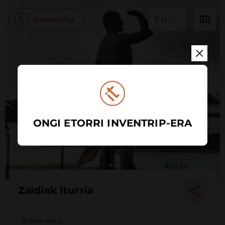
EU
ONGI ETORRI INVENTRIP-ERA
Zaldiak Iturria
Eraikin zibila