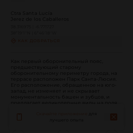
Ctra Santa Lucía
Jerez de los Caballeros
38.316975 | -6.771727
38º19'1''N | 6º46'18''W
КАК ДОБРАТЬСЯ
Как первый оборонительный пояс, 
предшествующий старому 
оборонительному периметру города, на 
террасе расположен Парк Санта-Люсия. 
Его расположение, обращенное на юго-
запад, не изменяет и не скрывает 
монументальность башен и зубцов, и 
предлагает великолепные виды на поля 
Хереса. Первые упоминания о Па...
Скачайте приложение
для
ЧИТАТЬ ДАЛЬШЕ
лучшего опыта