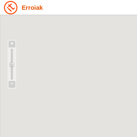
Erroiak
+
−