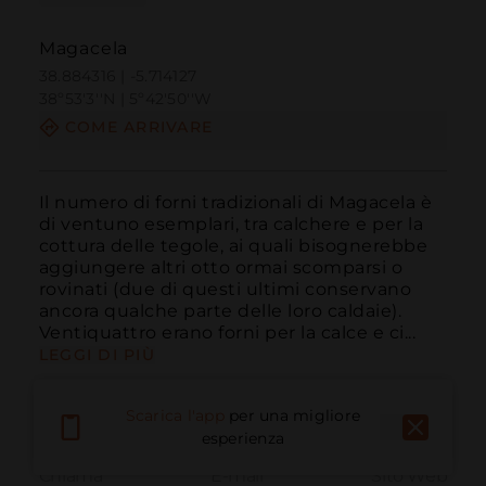
Magacela
38.884316 | -5.714127
38º53'3''N | 5º42'50''W
COME ARRIVARE
Il numero di forni tradizionali di Magacela è 
di ventuno esemplari, tra calchere e per la 
cottura delle tegole, ai quali bisognerebbe 
aggiungere altri otto ormai scomparsi o 
rovinati (due di questi ultimi conservano 
ancora qualche parte delle loro caldaie). 
Ventiquattro erano forni per la calce e ci...
LEGGI DI PIÙ
Scarica l'app
per una migliore
esperienza
Chiama
E-mail
Sito Web