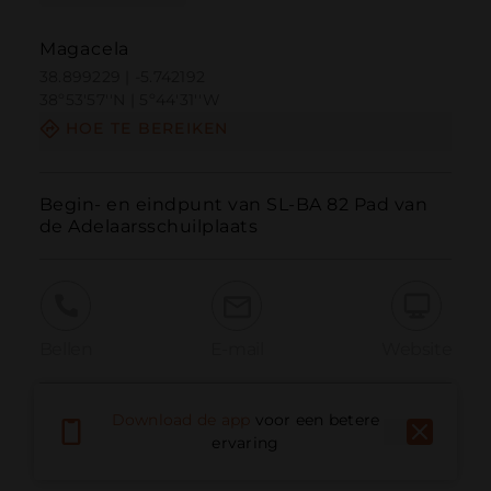
Magacela
38.899229 | -5.742192
38º53'57''N | 5º44'31''W
HOE TE BEREIKEN
Begin- en eindpunt van SL-BA 82 Pad van 
de Adelaarsschuilplaats
Bellen
E-mail
Website
Download de app
voor een betere
Probleem melden
ervaring