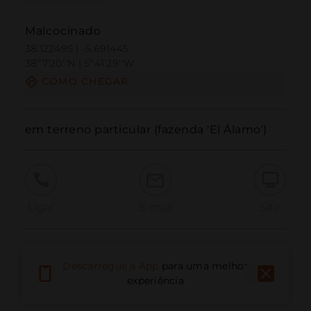
Malcocinado
38.122495 | -5.691445
38º7'20''N | 5º41'29''W
COMO CHEGAR
em terreno particular (fazenda 'El Álamo')
Ligar
E-mail
Site
Relatar problema
Descarregue a App
para uma melhor
experiência