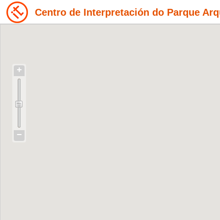
Centro de Interpretación do Parque Arq
+
−